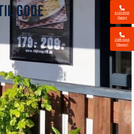
TIL GODE
6160 6969
(Sæby)
2588 6666
(Skagen)