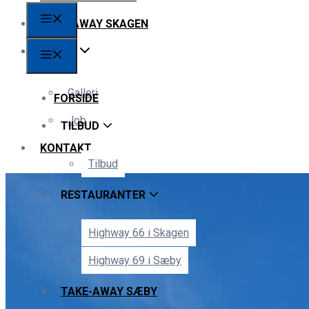
TAKE-AWAY SKAGEN
OM OS
Galleri
FORSIDE
Job
TILBUD
KONTAKT
Tilbud
RESTAURANTER
Highway 66 i Skagen
Highway 69 i Sæby
TAKE-AWAY SÆBY