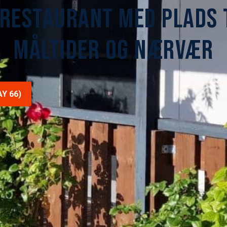
 RESTAURANT MED PLADS 
MÅLTIDER OG NÆRVÆR
Y 66)