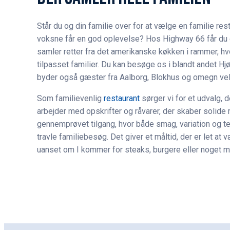
Står du og din familie over for at vælge en familie res
voksne får en god oplevelse? Hos Highway 66 får du e
samler retter fra det amerikanske køkken i rammer, h
tilpasset familier. Du kan besøge os i blandt andet Hj
byder også gæster fra Aalborg, Blokhus og omegn ve
Som familievenlig
restaurant
sørger vi for et udvalg, d
arbejder med opskrifter og råvarer, der skaber solide re
gennemprøvet tilgang, hvor både smag, variation og t
travle familiebesøg. Det giver et måltid, der er let at v
uanset om I kommer for steaks, burgere eller noget m