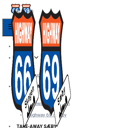
FORSIDE
TILBUD
Tilbud
RESTAURANTER
Highway 66 i Skagen
Highway 69 i Sæby
TAKE-AWAY SÆBY