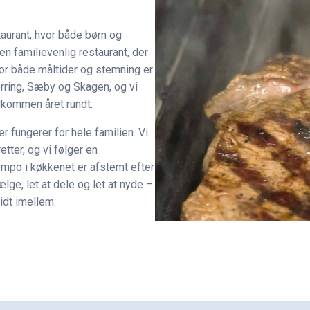
taurant, hvor både børn og
n familievenlig restaurant, der
vor både måltider og stemning er
ørring, Sæby og Skagen, og vi
lkommen året rundt.
er fungerer for hele familien. Vi
tter, og vi følger en
empo i køkkenet er afstemt efter
ælge, let at dele og let at nyde –
idt imellem.